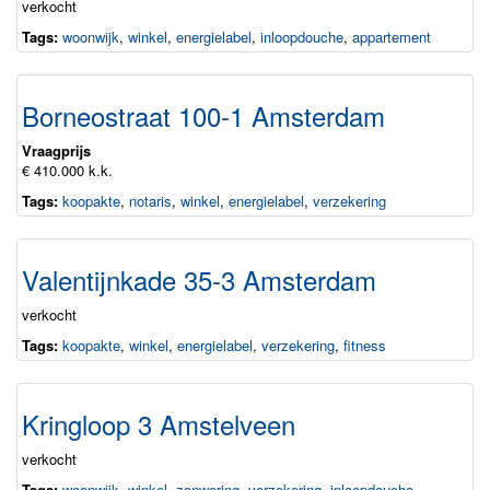
verkocht
Tags:
woonwijk
,
winkel
,
energielabel
,
inloopdouche
,
appartement
Borneostraat 100-1 Amsterdam
Vraagprijs
€ 410.000 k.k.
Tags:
koopakte
,
notaris
,
winkel
,
energielabel
,
verzekering
Valentijnkade 35-3 Amsterdam
verkocht
Tags:
koopakte
,
winkel
,
energielabel
,
verzekering
,
fitness
Kringloop 3 Amstelveen
verkocht
Tags:
woonwijk
,
winkel
,
zonwering
,
verzekering
,
inloopdouche