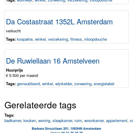
Da Costastraat 1352L Amsterdam
verkocht
Tags:
koopakte
,
winkel
,
verzekering
,
fitness
,
inloopdouche
De Ruwiellaan 16 Amstelveen
Huurprijs
€ 5.500 per maand
Tags:
gemeubileerd
,
winkel
,
wijnkelder
,
zonwering
,
energielabel
Gerelateerde tags
Tags:
badkamer
,
keuken
,
woning
,
slaapkamer
,
ruim
,
woonkamer
,
appartement
,
v
Barbara Strozzilaan 201, 1083HN Amsterdam
Mobiel:
06 31 76 76 76