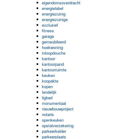
eigendomsoverdracht
energielabel
energiezuinig
energiezuinige
exclusief
fitness
garage
gemeubileerd
hoekwoning
inloopdouche
kantoor
kantoorpand
kantoorruimte
keuken
koopakte
kopen
landelijk
ligbad
monumentaal
nieuwbouwproject
notaris
openkeuken
opstalverzekering
parkeerkelder
parkeerplaats