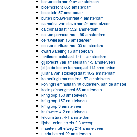
berkenrodelaan 9-bv amstelveen
bloemgracht 66c amsterdam
bolestein 57 amsterdam
buiten brouwersstraat 4 amsterdam
catharina van clevelaan 24 amstelveen
da costastraat 1352l amsterdam
de kempenaerstraat 185 amsterdam
de ruwiellaan 16 amstelveen
donker curtiusstraat 39 amsterdam
dwarswatering 16 amsterdam
ferdinand bolstraat 141-1 amsterdam
gijsbrecht van amstellaan 1-3 amstelveen
jeltje de bosch kemperpad 113 amsterdam
juliana van stolbergstraat 40-2 amsterdam
kamerlingh onnesstraat 57 amstelveen
koningin emmalaan 40 ouderkerk aan de amstel
korte prinsengracht 65 amsterdam
kringloop 150 amstelveen
kringloop 157 amstelveen
kringloop 3 amstelveen
kruisweer 4-2 amstelveen
leiduinstraat 4-1 amsterdam
lijsbet eelantsplein 2-3 weesp
maarten lutherweg 274 amstelveen
maria beshof 22 amsterdam