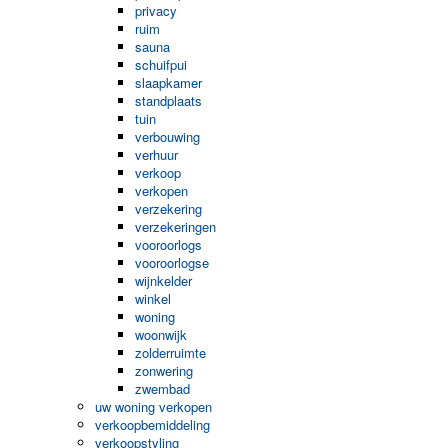
privacy
ruim
sauna
schuifpui
slaapkamer
standplaats
tuin
verbouwing
verhuur
verkoop
verkopen
verzekering
verzekeringen
vooroorlogs
vooroorlogse
wijnkelder
winkel
woning
woonwijk
zolderruimte
zonwering
zwembad
uw woning verkopen
verkoopbemiddeling
verkoopstyling