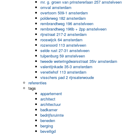
mr. g. groen van prinstererlaan 257 amstelveen
omval amsterdam
overtoom 509-1 amsterdam
polderweg 182 amsterdam
rembrandtweg 196 amstelveen
rembrandtweg 196b + 2pp amstelveen
rijnstraat 217-2 amsterdam
rooswijck 64 amsterdam
rozenoord 113 amstelveen
selde rust 27-31 amstelveen
tulpenburg 59 amstelveen
tweede weteringdwarsstraat 35iv amsterdam
valentijnkade 35-3 amsterdam
venetiehof 113 amsterdam
visschers pad 2 rijnsaterwoude
referenties
tags
appartement
architect
architectuur
badkamer
bedrijfsruimte
beneden
berging
beveiligd