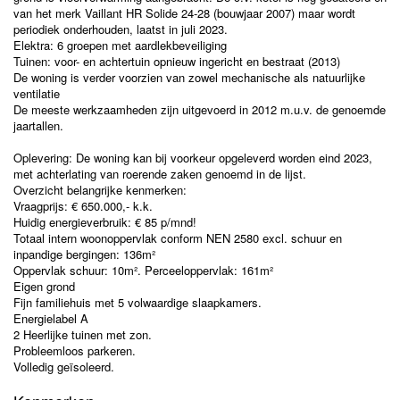
van het merk Vaillant HR Solide 24-28 (bouwjaar 2007) maar wordt
periodiek onderhouden, laatst in juli 2023.
Elektra: 6 groepen met aardlekbeveiliging
Tuinen: voor- en achtertuin opnieuw ingericht en bestraat (2013)
De woning is verder voorzien van zowel mechanische als natuurlijke
ventilatie
De meeste werkzaamheden zijn uitgevoerd in 2012 m.u.v. de genoemde
jaartallen.
Oplevering: De woning kan bij voorkeur opgeleverd worden eind 2023,
met achterlating van roerende zaken genoemd in de lijst.
Overzicht belangrijke kenmerken:
Vraagprijs: € 650.000,- k.k.
Huidig energieverbruik: € 85 p/mnd!
Totaal intern woonoppervlak conform NEN 2580 excl. schuur en
inpandige bergingen: 136m²
Oppervlak schuur: 10m². Perceeloppervlak: 161m²
Eigen grond
Fijn familiehuis met 5 volwaardige slaapkamers.
Energielabel A
2 Heerlijke tuinen met zon.
Probleemloos parkeren.
Volledig geïsoleerd.