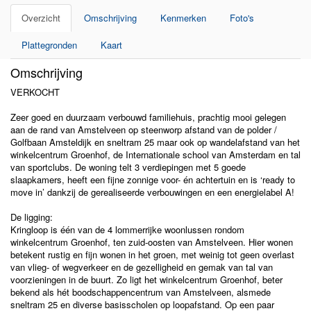
Overzicht
Omschrijving
Kenmerken
Foto's
Plattegronden
Kaart
Omschrijving
VERKOCHT
Zeer goed en duurzaam verbouwd familiehuis, prachtig mooi gelegen
aan de rand van Amstelveen op steenworp afstand van de polder /
Golfbaan Amsteldijk en sneltram 25 maar ook op wandelafstand van het
winkelcentrum Groenhof, de Internationale school van Amsterdam en tal
van sportclubs. De woning telt 3 verdiepingen met 5 goede
slaapkamers, heeft een fijne zonnige voor- én achtertuin en is ‘ready to
move in’ dankzij de gerealiseerde verbouwingen en een energielabel A!
De ligging:
Kringloop is één van de 4 lommerrijke woonlussen rondom
winkelcentrum Groenhof, ten zuid-oosten van Amstelveen. Hier wonen
betekent rustig en fijn wonen in het groen, met weinig tot geen overlast
van vlieg- of wegverkeer en de gezelligheid en gemak van tal van
voorzieningen in de buurt. Zo ligt het winkelcentrum Groenhof, beter
bekend als hét boodschappencentrum van Amstelveen, alsmede
sneltram 25 en diverse basisscholen op loopafstand. Op een paar