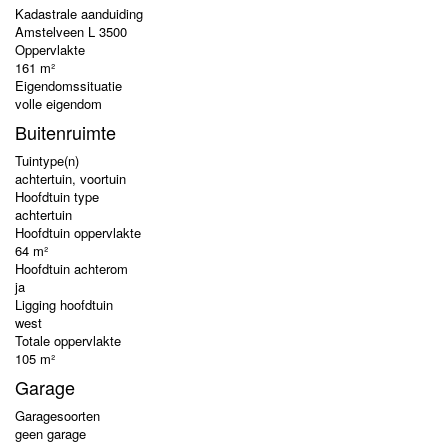
Kadastrale aanduiding
Amstelveen L 3500
Oppervlakte
161 m²
Eigendomssituatie
volle eigendom
Buitenruimte
Tuintype(n)
achtertuin, voortuin
Hoofdtuin type
achtertuin
Hoofdtuin oppervlakte
64 m²
Hoofdtuin achterom
ja
Ligging hoofdtuin
west
Totale oppervlakte
105 m²
Garage
Garagesoorten
geen garage