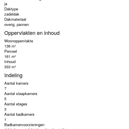
ja
Daktype
zadeldak
Dakmateriaal
overig, pannen
Oppervlakten en inhoud
Woonoppervlakte
136 m²
Perceel
161 m²
Inhoud
333 m³
Indeling
Aantal kamers
7
Aantal slaapkamers
5
Aantal etages
3
Aantal badkamers
1
Badkamervoorzieningen