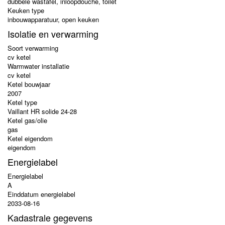
dubbele wastafel, inloopdouche, toilet
Keuken type
inbouwapparatuur, open keuken
Isolatie en verwarming
Soort verwarming
cv ketel
Warmwater installatie
cv ketel
Ketel bouwjaar
2007
Ketel type
Vaillant HR solide 24-28
Ketel gas/olie
gas
Ketel eigendom
eigendom
Energielabel
Energielabel
A
Einddatum energielabel
2033-08-16
Kadastrale gegevens