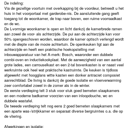
De indeling:
Via de gezellige voortuin met overkapping bij de voordeur, betreedt u het
huis in het voorportaal met garderobe-nis. De aansluitende gang geeft
toegang tot de woonkamer, de trap naar boven, een ruime voorraadkast
en de wc.
De L-vormige woonkamer is open en licht dankzij de kamerbrede ramen
aan zowel de voor- als achterzijde. De pui aan de achterzijde kan voor
50% opengeschoven worden, waardoor de kamer optisch verlengd wordt
met de diepte van de mooie achtertuin. De openkeuken ligt aan de
achterzijde en heeft een praktische hoekopstelling met
inbouwapparatuur van het A-merk: Bosch, waaronder een dubbele
combi-oven en inductiekookplaat. Met de aanwezigheid van een aantal
grote lades, een carrouselkast en een 2-tal bovenkasten is er naast veel
werkruimte ook heel wat praktische kastruimte. De keuken is tijdloos
afgewerkt met hoogglans witte kasten een donker antraciet composiet
aanrechtblad. De living is dankzij de goede isolatie en vloerverwarming
zeer comfortabel zowel in de zomer als in de winter.
De eerste verdieping telt 3 stuk voor stuk goed bemeten slaapkamers
en een moderne badkamer voorzien van een inloopdouche, wc en
dubbele wastafel.
De tweede verdieping telt nog eens 2 goed bemeten slaapkamers met
een aparte was-/strijkkamer en separaat diverse bergruimtes o.a. die op
de vliering.
Afwerkingen en isolatie: