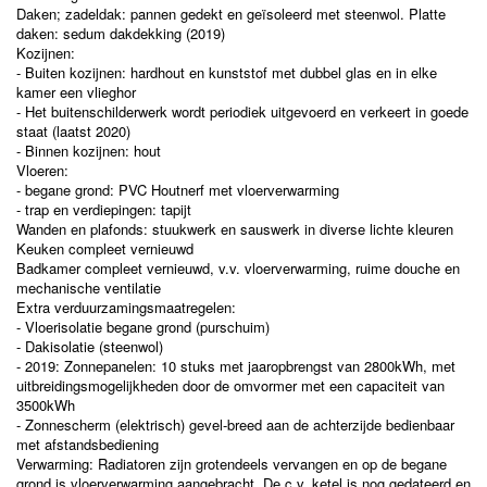
Daken; zadeldak: pannen gedekt en geïsoleerd met steenwol. Platte
daken: sedum dakdekking (2019)
Kozijnen:
- Buiten kozijnen: hardhout en kunststof met dubbel glas en in elke
kamer een vlieghor
- Het buitenschilderwerk wordt periodiek uitgevoerd en verkeert in goede
staat (laatst 2020)
- Binnen kozijnen: hout
Vloeren:
- begane grond: PVC Houtnerf met vloerverwarming
- trap en verdiepingen: tapijt
Wanden en plafonds: stuukwerk en sauswerk in diverse lichte kleuren
Keuken compleet vernieuwd
Badkamer compleet vernieuwd, v.v. vloerverwarming, ruime douche en
mechanische ventilatie
Extra verduurzamingsmaatregelen:
- Vloerisolatie begane grond (purschuim)
- Dakisolatie (steenwol)
- 2019: Zonnepanelen: 10 stuks met jaaropbrengst van 2800kWh, met
uitbreidingsmogelijkheden door de omvormer met een capaciteit van
3500kWh
- Zonnescherm (elektrisch) gevel-breed aan de achterzijde bedienbaar
met afstandsbediening
Verwarming: Radiatoren zijn grotendeels vervangen en op de begane
grond is vloerverwarming aangebracht. De c.v. ketel is nog gedateerd en