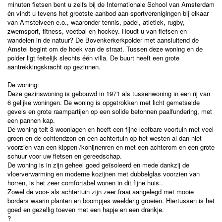
minuten fietsen bent u zelfs bij de Internationale School van Amsterdam
én vindt u tevens het grootste aanbod aan sportverenigingen bij elkaar
van Amstelveen e.o., waaronder tennis, padel, atletiek, rugby,
zwemsport, fitness, voetbal en hockey. Houdt u van fietsen en
wandelen in de natuur? De Bovenkerkerkpolder met aansluitend de
Amstel begint om de hoek van de straat. Tussen deze woning en de
polder ligt feitelijk slechts één villa. De buurt heeft een grote
aantrekkingskracht op gezinnen.
De woning:
Deze gezinswoning is gebouwd in 1971 als tussenwoning in een rij van
6 gelijke woningen. De woning is opgetrokken met licht gemetselde
gevels en grote raampartijen op een solide betonnen paalfundering, met
een pannen kap.
De woning telt 3 woonlagen en heeft een fijne leefbare voortuin met veel
groen en de ochtendzon en een achtertuin op het westen al dan niet
voorzien van een kippen-/konijnenren en met een achterom en een grote
schuur voor uw fietsen en gereedschap.
De woning is in zijn geheel goed geïsoleerd en mede dankzij de
vloerverwarming en moderne kozijnen met dubbelglas voorzien van
horren, is het zeer comfortabel wonen in dit fijne huis..
Zowel de voor- als achtertuin zijn zeer fraai aangelegd met mooie
borders waarin planten en boompjes weelderig groeien. Hiertussen is het
goed en gezellig toeven met een hapje en een drankje.
?