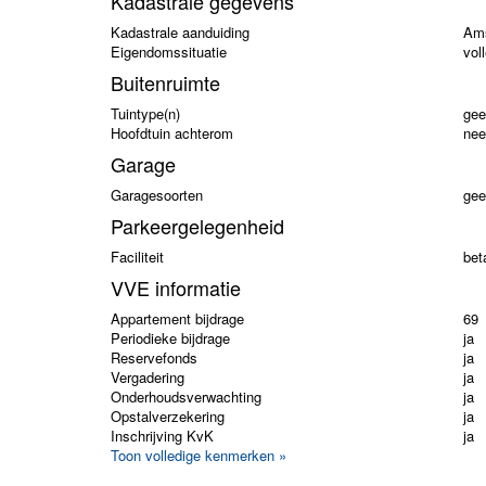
Kadastrale gegevens
Kadastrale aanduiding
Ams
Eigendomssituatie
vol
Buitenruimte
Tuintype(n)
gee
Hoofdtuin achterom
nee
Garage
Garagesoorten
gee
Parkeergelegenheid
Faciliteit
bet
VVE informatie
Appartement bijdrage
69
Periodieke bijdrage
ja
Reservefonds
ja
Vergadering
ja
Onderhoudsverwachting
ja
Opstalverzekering
ja
Inschrijving KvK
ja
Toon volledige kenmerken »