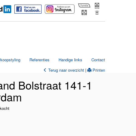
rkoopstyling
Referenties
Handige links
Contact
Terug naar overzicht
|
Printen
and Bolstraat 141-1
rdam
kocht