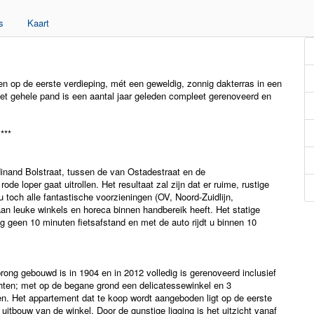
s
Kaart
 op de eerste verdieping, mét een geweldig, zonnig dakterras in een
Het gehele pand is een aantal jaar geleden compleet gerenoveerd en
***
rdinand Bolstraat, tussen de van Ostadestraat en de
e loper gaat uitrollen. Het resultaat zal zijn dat er ruime, rustige
 toch alle fantastische voorzieningen (OV, Noord-Zuidlijn,
 aan leuke winkels en horeca binnen handbereik heeft. Het statige
 geen 10 minuten fietsafstand en met de auto rijdt u binnen 10
ong gebouwd is in 1904 en in 2012 volledig is gerenoveerd inclusief
echten; met op de begane grond een delicatessewinkel en 3
n. Het appartement dat te koop wordt aangeboden ligt op de eerste
uitbouw van de winkel. Door de gunstige ligging is het uitzicht vanaf