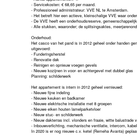
- Servicekosten: € 68,65 per maand.
- Professioneel administrateur: VVE NL te Amsterdam.
- Het betreft hier een actieve, kleinschalige VVE waar onder
- De VVE heeft een onderhoudsreserve, gemeenschappelijk 
- Alle stukken, waaronder; de splitsingsaktes, meerjarenond
Onderhoud:
Het casco van het pand is in 2012 geheel onder handen ge
uitgevoerd:
- Funderingsherstel
- Renovatie dak
- Reinigen en opnieuw voegen gevels
- Nieuwe kozijnen in voor- en achtergevel met dubbel glas
Planning: schilderwerk
Het appartement is intern in 2012 geheel vernieuwd:
- Nieuwe fijne indeling
- Nieuwe keuken en badkamer
- Nieuwe elektrische installatie met 8 groepen
- Nieuwe eiken houten lamelparketvloer
- Nieuw stuc- en schilderwerk
- Nieuw dakterras incl. vlonders en fraaie, witte balustrad
- Inbouwverlichting, mechanische ventilatie, intercom, kabel
In 2020 is er nog nieuwe c.v. ketel (Remeha Avanta) geplaa