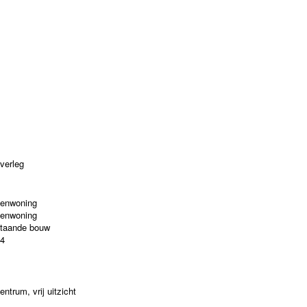
overleg
enwoning
enwoning
taande bouw
4
centrum, vrij uitzicht