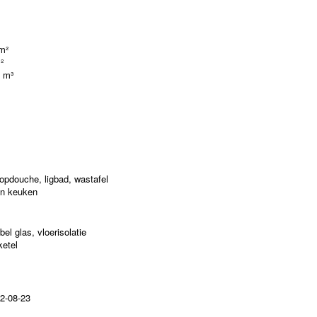
m²
²
 m³
oopdouche, ligbad, wastafel
n keuken
bel glas, vloerisolatie
ketel
2-08-23