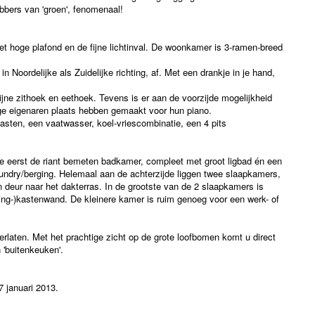
bbers van 'groen', fenomenaal!
het hoge plafond en de fijne lichtinval. De woonkamer is 3-ramen-breed
in Noordelijke als Zuidelijke richting, af. Met een drankje in je hand,
ne zithoek en eethoek. Tevens is er aan de voorzijde mogelijkheid
ige eigenaren plaats hebben gemaakt voor hun piano.
asten, een vaatwasser, koel-vriescombinatie, een 4 pits
e eerst de riant bemeten badkamer, compleet met groot ligbad én een
undry/berging. Helemaal aan de achterzijde liggen twee slaapkamers,
deur naar het dakterras. In de grootste van de 2 slaapkamers is
ing-)kastenwand. De kleinere kamer is ruim genoeg voor een werk- of
erlaten. Met het prachtige zicht op de grote loofbomen komt u direct
 'buitenkeuken'.
7 januari 2013.