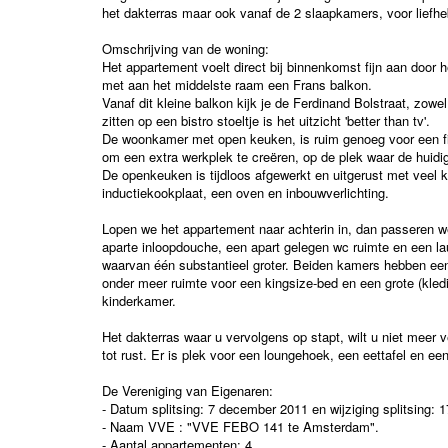
het dakterras maar ook vanaf de 2 slaapkamers, voor liefhe
Omschrijving van de woning:
Het appartement voelt direct bij binnenkomst fijn aan door 
met aan het middelste raam een Frans balkon.
Vanaf dit kleine balkon kijk je de Ferdinand Bolstraat, zowel 
zitten op een bistro stoeltje is het uitzicht 'better than tv'.
De woonkamer met open keuken, is ruim genoeg voor een fij
om een extra werkplek te creëren, op de plek waar de huid
De openkeuken is tijdloos afgewerkt en uitgerust met veel k
inductiekookplaat, een oven en inbouwverlichting.
Lopen we het appartement naar achterin in, dan passeren w
aparte inloopdouche, een apart gelegen wc ruimte en een la
waarvan één substantieel groter. Beiden kamers hebben een 
onder meer ruimte voor een kingsize-bed en een grote (kled
kinderkamer.
Het dakterras waar u vervolgens op stapt, wilt u niet meer v
tot rust. Er is plek voor een loungehoek, een eettafel en een
De Vereniging van Eigenaren:
- Datum splitsing: 7 december 2011 en wijziging splitsing: 1
- Naam VVE : "VVE FEBO 141 te Amsterdam".
- Aantal appartementen: 4.