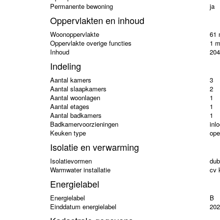
Permanente bewoning
ja
Oppervlakten en inhoud
Woonoppervlakte
61 
Oppervlakte overige functies
1 m
Inhoud
204
Indeling
Aantal kamers
3
Aantal slaapkamers
2
Aantal woonlagen
1
Aantal etages
1
Aantal badkamers
1
Badkamervoorzieningen
inl
Keuken type
ope
Isolatie en verwarming
Isolatievormen
dub
Warmwater installatie
cv 
Energielabel
Energielabel
B
Einddatum energielabel
202