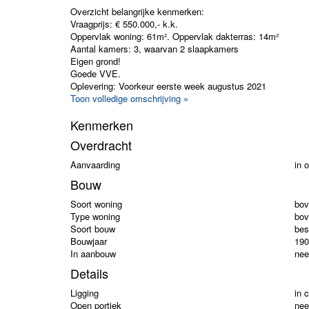
Overzicht belangrijke kenmerken:
Vraagprijs: € 550.000,- k.k.
Oppervlak woning: 61m². Oppervlak dakterras: 14m²
Aantal kamers: 3, waarvan 2 slaapkamers
Eigen grond!
Goede VVE.
Oplevering: Voorkeur eerste week augustus 2021
Toon volledige omschrijving »
Kenmerken
Overdracht
Aanvaarding
in 
Bouw
Soort woning
bov
Type woning
bov
Soort bouw
bes
Bouwjaar
190
In aanbouw
nee
Details
Ligging
in 
Open portiek
nee