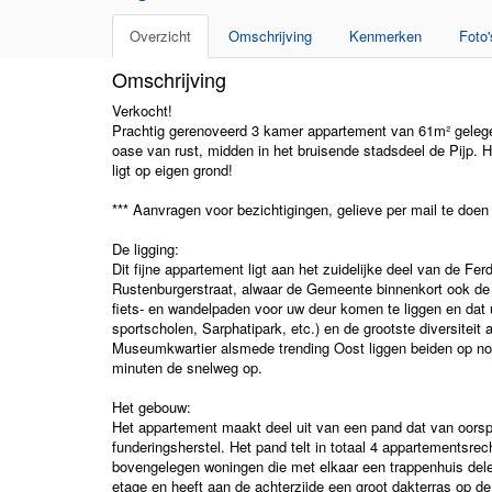
Overzicht
Omschrijving
Kenmerken
Foto'
Omschrijving
Verkocht!
Prachtig gerenoveerd 3 kamer appartement van 61m² gelegen
oase van rust, midden in het bruisende stadsdeel de Pijp. 
ligt op eigen grond!
*** Aanvragen voor bezichtigingen, gelieve per mail te doen 
De ligging:
Dit fijne appartement ligt aan het zuidelijke deel van de Fe
Rustenburgerstraat, alwaar de Gemeente binnenkort ook de rod
fiets- en wandelpaden voor uw deur komen te liggen en dat u
sportscholen, Sarphatipark, etc.) en de grootste diversiteit
Museumkwartier alsmede trending Oost liggen beiden op nog
minuten de snelweg op.
Het gebouw:
Het appartement maakt deel uit van een pand dat van oorspr
funderingsherstel. Het pand telt in totaal 4 appartementsr
bovengelegen woningen die met elkaar een trappenhuis dele
etage en heeft aan de achterzijde een groot dakterras op de 