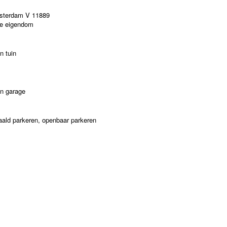
terdam V 11889
le eigendom
n tuin
n garage
aald parkeren, openbaar parkeren