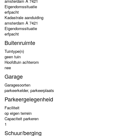
amsterdam A 7421
Eigendomssituatie
erfpacht
Kadastrale aanduiding
amsterdam A 7421
Eigendomssituatie
erfpacht
Buitenruimte
Tuintype(n)
geen tuin
Hoofdtuin achterom
nee
Garage
Garagesoorten
parkeerkelder, parkeerplaats
Parkeergelegenheid
Faciliteit
op eigen terrein
Capaciteit parkeren
1
Schuur/berging