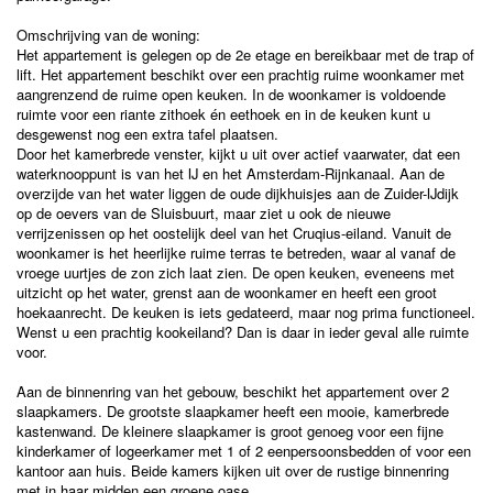
Omschrijving van de woning:
Het appartement is gelegen op de 2e etage en bereikbaar met de trap of
lift. Het appartement beschikt over een prachtig ruime woonkamer met
aangrenzend de ruime open keuken. In de woonkamer is voldoende
ruimte voor een riante zithoek én eethoek en in de keuken kunt u
desgewenst nog een extra tafel plaatsen.
Door het kamerbrede venster, kijkt u uit over actief vaarwater, dat een
waterknooppunt is van het IJ en het Amsterdam-Rijnkanaal. Aan de
overzijde van het water liggen de oude dijkhuisjes aan de Zuider-IJdijk
op de oevers van de Sluisbuurt, maar ziet u ook de nieuwe
verrijzenissen op het oostelijk deel van het Cruqius-eiland. Vanuit de
woonkamer is het heerlijke ruime terras te betreden, waar al vanaf de
vroege uurtjes de zon zich laat zien. De open keuken, eveneens met
uitzicht op het water, grenst aan de woonkamer en heeft een groot
hoekaanrecht. De keuken is iets gedateerd, maar nog prima functioneel.
Wenst u een prachtig kookeiland? Dan is daar in ieder geval alle ruimte
voor.
Aan de binnenring van het gebouw, beschikt het appartement over 2
slaapkamers. De grootste slaapkamer heeft een mooie, kamerbrede
kastenwand. De kleinere slaapkamer is groot genoeg voor een fijne
kinderkamer of logeerkamer met 1 of 2 eenpersoonsbedden of voor een
kantoor aan huis. Beide kamers kijken uit over de rustige binnenring
met in haar midden een groene oase.