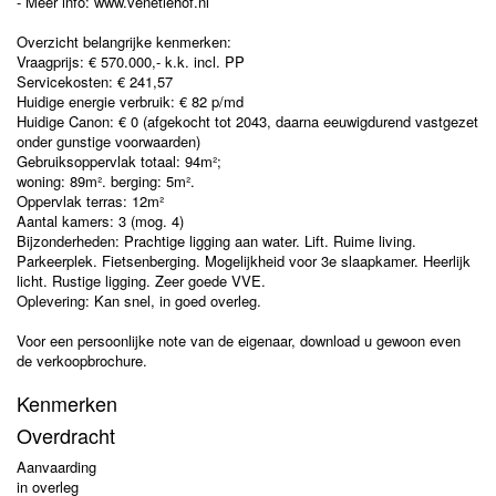
- Meer info: www.venetiehof.nl
Overzicht belangrijke kenmerken:
Vraagprijs: € 570.000,- k.k. incl. PP
Servicekosten: € 241,57
Huidige energie verbruik: € 82 p/md
Huidige Canon: € 0 (afgekocht tot 2043, daarna eeuwigdurend vastgezet
onder gunstige voorwaarden)
Gebruiksoppervlak totaal: 94m²;
woning: 89m². berging: 5m².
Oppervlak terras: 12m²
Aantal kamers: 3 (mog. 4)
Bijzonderheden: Prachtige ligging aan water. Lift. Ruime living.
Parkeerplek. Fietsenberging. Mogelijkheid voor 3e slaapkamer. Heerlijk
licht. Rustige ligging. Zeer goede VVE.
Oplevering: Kan snel, in goed overleg.
Voor een persoonlijke note van de eigenaar, download u gewoon even
de verkoopbrochure.
Kenmerken
Overdracht
Aanvaarding
in overleg