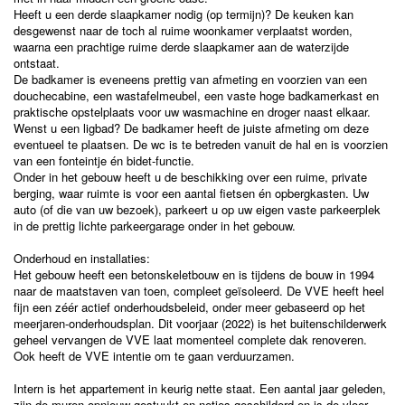
Heeft u een derde slaapkamer nodig (op termijn)? De keuken kan
desgewenst naar de toch al ruime woonkamer verplaatst worden,
waarna een prachtige ruime derde slaapkamer aan de waterzijde
ontstaat.
De badkamer is eveneens prettig van afmeting en voorzien van een
douchecabine, een wastafelmeubel, een vaste hoge badkamerkast en
praktische opstelplaats voor uw wasmachine en droger naast elkaar.
Wenst u een ligbad? De badkamer heeft de juiste afmeting om deze
eventueel te plaatsen. De wc is te betreden vanuit de hal en is voorzien
van een fonteintje én bidet-functie.
Onder in het gebouw heeft u de beschikking over een ruime, private
berging, waar ruimte is voor een aantal fietsen én opbergkasten. Uw
auto (of die van uw bezoek), parkeert u op uw eigen vaste parkeerplek
in de prettig lichte parkeergarage onder in het gebouw.
Onderhoud en installaties:
Het gebouw heeft een betonskeletbouw en is tijdens de bouw in 1994
naar de maatstaven van toen, compleet geïsoleerd. De VVE heeft heel
fijn een zéér actief onderhoudsbeleid, onder meer gebaseerd op het
meerjaren-onderhoudsplan. Dit voorjaar (2022) is het buitenschilderwerk
geheel vervangen de VVE laat momenteel complete dak renoveren.
Ook heeft de VVE intentie om te gaan verduurzamen.
Intern is het appartement in keurig nette staat. Een aantal jaar geleden,
zijn de muren opnieuw gestuukt en netjes geschilderd en is de vloer