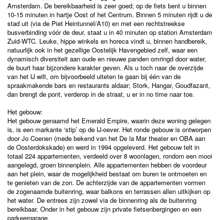
Amsterdam. De bereikbaarheid is zeer goed; op de fiets bent u binnen
10-15 minuten in hartje Oost of het Centrum. Binnen 5 minuten rijdt u de
stad uit (via de Piet Heintunnel/A10) en met een rechtstreekse
busverbinding vóór de deur, staat u in 40 minuten op station Amsterdam
Zuid-WTC. Leuke, hippe winkels en horeca vindt u, binnen handbereik,
natuurlijk ook in het gezellige Oostelijk Havengebied zelf, waar een
dynamisch diversiteit aan oude en nieuwe panden omringd door water,
de buurt haar bijzondere karakter geven. Als u toch naar de overzijde
van het IJ wilt, om bijvoorbeeld uiteten te gaan bij één van de
spraakmakende bars en restaurants aldaar; Stork, Hangar, Goudfazant,
dan brengt de pont, verderop in de straat, u er in no time naar toe.
Het gebouw:
Het gebouw genaamd het Emerald Empire, waarin deze woning gelegen
is, is een markante ‘stip’ op de IJ-oever. Het ronde gebouw is ontworpen
door Jo Coenen (mede bekend van het De la Mar theater en OBA aan
de Oosterdokskade) en werd in 1994 opgeleverd. Het gebouw telt in
totaal 224 appartementen, verdeeld over 8 woonlagen, rondom een mooi
aangelegd, groen binnenplein. Alle appartementen hebben de voordeur
aan het plein, waar de mogelijkheid bestaat om buren te ontmoeten en
te genieten van de zon. De achterzijde van de appartementen vormen
de zogenaamde buitenring, waar balkons en terrassen allen uitkijken op
het water. De entrees zijn zowel via de binnenring als de buitenring
bereikbaar. Onder in het gebouw zijn private fietsenbergingen en een
parkeergarage.