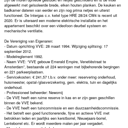
afgewerkt met geïsoleerde brede, eiken houten planken. De keuken en
badkamer dateren van eerder en zijn nog prima netjes en uiterst
functioneel. De Intergas c.v. ketel type HRE 28/24 CW4 is recent uit
2020. Er is uiteraard een moderne elektrische installatie en het
appartement beschikt over een videofoon deurbel systeem en
mechanische ventilatie.
De Vereniging van Eigenaren:
- Datum oprichting VVE: 28 maart 1994. Wijziging splitsing: 17
september 2012.
- Modelreglement 1992.
- Naam VVE: “VVE gebouw Emerald Empire, Venetiëstraat te
Amsterdam”, bestaande uit 224 woningen met bijbehorende bergingen
en 221 parkeerplaatsen.
- Servicekosten: € 241,57 t.b.v. onder meer: reservering onderhoud,
huismeester, opstal-/glasverzekering, gem. elektra, tuin en dagelijks
onderhoud.
- Professioneel beheerder: Newomij
- De VVE heeft een ruime reserve in kas en er zijn geen geschillen
binnen de VVE bekend.
- De VVE heeft een tuincommissie en een duurzaamheidscommissie.
- Het betreft een goed functionerende, fijne en actieve VVE met
betrokken leden en jaarlijks een kerstborrel, Nieuwjaars-borrel,
Lenteborrel etc. Er wordt meerdere malen per jaar vergadert.