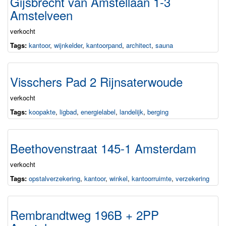
Gijsbrecht van Amstellaan 1-3
Amstelveen
verkocht
Tags:
kantoor
,
wijnkelder
,
kantoorpand
,
architect
,
sauna
Visschers Pad 2 Rijnsaterwoude
verkocht
Tags:
koopakte
,
ligbad
,
energielabel
,
landelijk
,
berging
Beethovenstraat 145-1 Amsterdam
verkocht
Tags:
opstalverzekering
,
kantoor
,
winkel
,
kantoorruimte
,
verzekering
Rembrandtweg 196B + 2PP